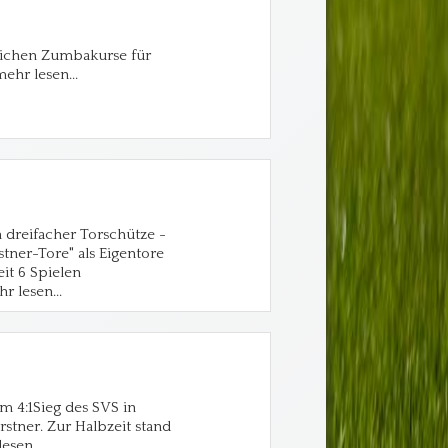
reichen Zumbakurse für
ehr lesen...
n dreifacher Torschütze -
stner-Tore" als Eigentore
eit 6 Spielen
r lesen...
m 4:1Sieg des SVS in
stner. Zur Halbzeit stand
lesen...