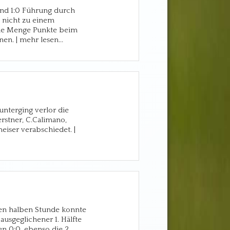
und 1:0 Führung durch
 nicht zu einem
ede Menge Punkte beim
n. | mehr lesen...
 unterging verlor die
rstner, C.Calimano,
iser verabschiedet. |
ten halben Stunde konnte
ausgeglichener 1. Hälfte
n 0:0, ebenso die 2.