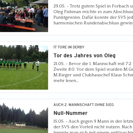
29.05. - Trotz gutem Spiel in Forbach 
Oleg Fishman reichte es zum Abschluss
Punktgewinn. Dafür konnte der SVS j
harmonischen Rundenabschluss gewinne
17 TORE IM DERBY
Tor des Jahres von Oleg
21.05. - Bevor die 1. Mannschaft mit 7:2
Zweite 8:0. Vor dem Spiel wurden M.Ge
M.Rieger und Clubhauschef Klaus Schme
mehr lesen...
AUCH 2. MANNSCHAFT OHNE SIEG
Null-Nummer
15.05. - Auch gegen 9 Mann in der letz
der SVS den Vorteil nicht nutzen. Nach 
trennte man sich mit einem enttäuschte