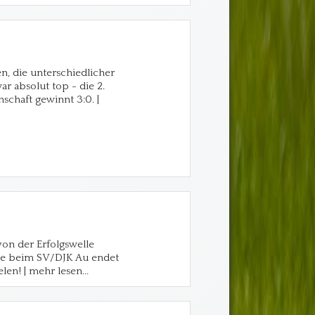
en, die unterschiedlicher
ar absolut top - die 2.
nschaft gewinnt 3:0. |
 von der Erfolgswelle
lage beim SV/DJK Au endet
en! | mehr lesen...