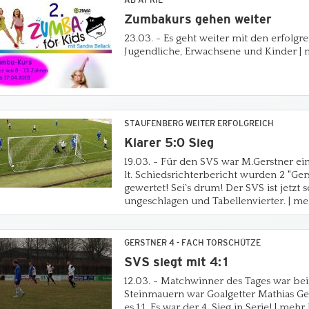
AB APRIL
Zumbakurs gehen weiter
23.03. - Es geht weiter mit den erfolg
Jugendliche, Erwachsene und Kinder | m
STAUFENBERG WEITER ERFOLGREICH
Klarer 5:0 Sieg
19.03. - Für den SVS war M.Gerstner ei
lt. Schiedsrichterbericht wurden 2 "Ger
gewertet! Sei`s drum! Der SVS ist jetzt s
ungeschlagen und Tabellenvierter. | meh
GERSTNER 4 - FACH TORSCHÜTZE
SVS siegt mit 4:1
12.03. - Matchwinner des Tages war bei
Steinmauern war Goalgetter Mathias Ger
es 1:1. Es war der 4. Sieg in Serie! | mehr 