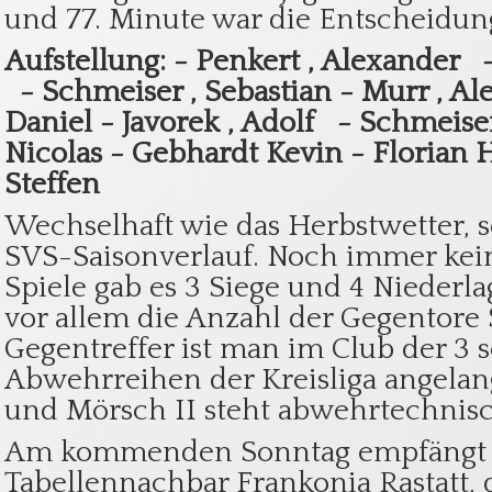
und 77. Minute war die Entscheidung
Aufstellung: -
Penkert , Alexander
-
Schmeiser , Sebastian
-
Murr , A
Daniel
-
Javorek , Adolf
-
Schmeiser
Nicolas
-
Gebhardt Kevin
-
Florian
Steffen
Wechselhaft wie das Herbstwetter, s
SVS-Saisonverlauf. Noch immer kein
Spiele gab es 3 Siege und 4 Niederl
vor allem die Anzahl der Gegentore 
Gegentreffer ist man im Club der 3 
Abwehrreihen der Kreisliga angelan
und Mörsch II steht abwehrtechnisc
Am kommenden Sonntag empfängt 
Tabellennachbar Frankonia Rastatt, 