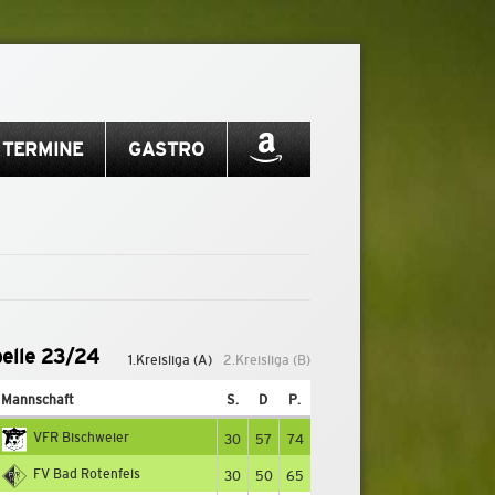
TERMINE
GASTRO
elle 23/24
1.Kreisliga (A)
2.Kreisliga (B)
Mannschaft
S.
D
P.
VFR Bischweier
30
57
74
FV Bad Rotenfels
30
50
65