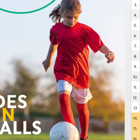
3.
4.
5.
6.
7.
8.
9.
10.
11.
12.
13.
14.
15.
16.