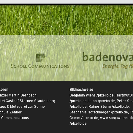
soren
Bildnachweise
nzlei Martin Dernbach
Benjamin Wiens /pixelio.de, Hartmut9
tel Gasthof Sternen Staufenberg
/pixelio.de, Lupo /pixelio.de, Peter Sm
aus & Metzgerei zur Sonne
/pixelio.de, Rainer Sturm /pixelio.de,
chule Zehner
Stephanie Hofschlaeger /pixelio.de, T
l Communications
Grimm /pixelio.de, www.sonjawinzer.d
/pixelio.de