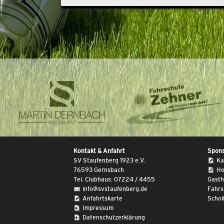
Kontakt & Anfahrt
Spon
SV Staufenberg 1923 e.V.
Ka
76593 Gernsbach
Ho
Tel. Clubhaus: 07224 / 4455
Gasth
info@svstaufenberg.de
Fahrs
Anfahrtskarte
Schol
Impressum
Datenschutzerklärung