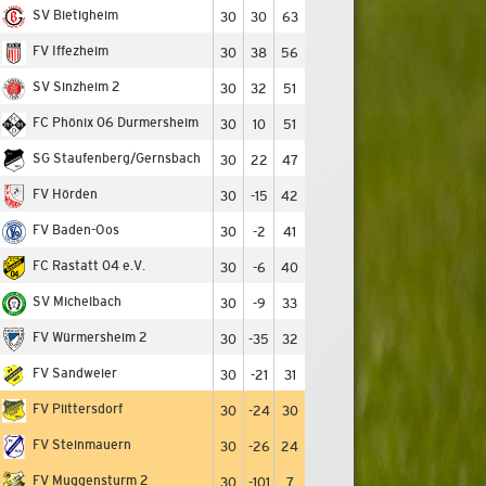
SV Bietigheim
30
30
63
FV Iffezheim
30
38
56
SV Sinzheim 2
30
32
51
FC Phönix 06 Durmersheim
30
10
51
SG Staufenberg/​Gernsbach
30
22
47
FV Hörden
30
-15
42
FV Baden-Oos
30
-2
41
FC Rastatt 04 e.V.
30
-6
40
SV Michelbach
30
-9
33
FV Würmersheim 2
30
-35
32
FV Sandweier
30
-21
31
FV Plittersdorf
30
-24
30
FV Steinmauern
30
-26
24
FV Muggensturm 2
30
-101
7