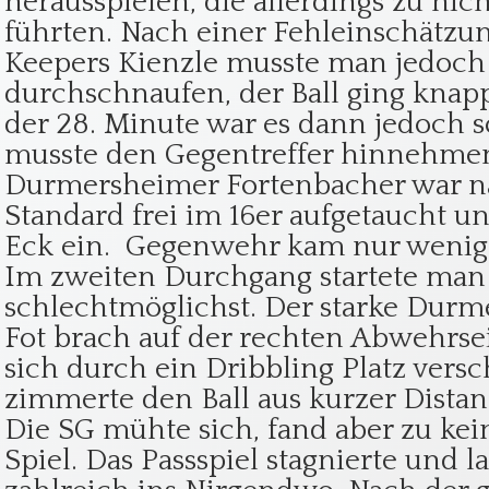
herausspielen, die allerdings zu ni
führten. Nach einer Fehleinschätzun
Keepers Kienzle musste man jedoch 
durchschnaufen, der Ball ging knapp
der 28. Minute war es dann jedoch 
musste den Gegentreffer hinnehmen
Durmersheimer Fortenbacher war 
Standard frei im 16er aufgetaucht u
Eck ein. Gegenwehr kam nur wenig b
Im zweiten Durchgang startete man
schlechtmöglichst. Der starke Dur
Fot brach auf der rechten Abwehrse
sich durch ein Dribbling Platz vers
zimmerte den Ball aus kurzer Distan
Die SG mühte sich, fand aber zu ke
Spiel. Das Passspiel stagnierte und l